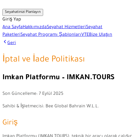
Seyahatinizi Planlayın
Giriş Yap
Ana Sayfa
Hakkımızda
Seyahat Hizmetleri
Seyahat
Paketleri
Seyahat Programı Şablonları
VTE
Bize Ulaşın
Geri
İptal ve İade Politikası
Imkan Platformu – IMKAN.TOURS
Son Güncelleme: 7 Eylül 2025
Sahibi & İşletmecisi: Bee Global Bahrain W.L.L.
Giriş
Imkan Platformu (IMKAN.TOURS), teknik bir aracı olarak çalışır