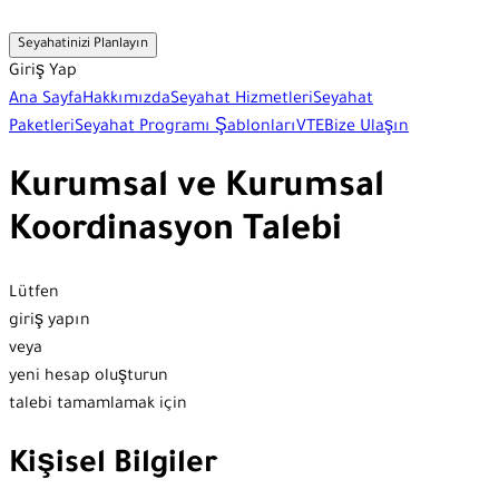
Seyahatinizi Planlayın
Giriş Yap
Ana Sayfa
Hakkımızda
Seyahat Hizmetleri
Seyahat
Paketleri
Seyahat Programı Şablonları
VTE
Bize Ulaşın
Kurumsal ve Kurumsal
Koordinasyon Talebi
Lütfen
giriş yapın
veya
yeni hesap oluşturun
talebi tamamlamak için
Kişisel Bilgiler